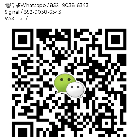
電話 或Whatsapp / 852-
9
038-6343
Signal /
852-9038-6343
WeChat /