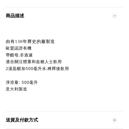
商品描述
由有130年曆史的廠製造
歐盟認證有機
,
帶醋母
非過濾
適合關注體重和血糖人士飲用
2
500
,
湯匙醋加
毫升水
稀釋後飲用
: 500毫升
淨溶量
意大利製造
送貨及付款方式