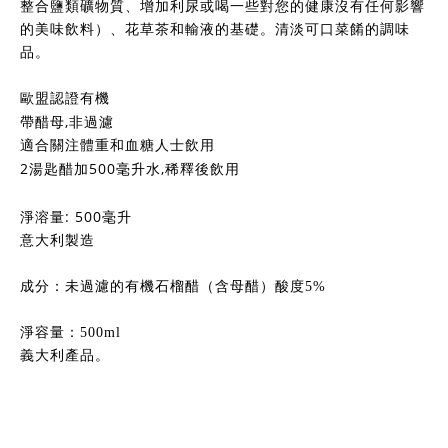
整合鹽類礦物質、增加利尿或喝一些對您的健康沒有任何影響
的美味飲料）、花草茶和輸液的基礎。清淡可口菜餚的調味
品。
歐盟認證有機
,
帶醋母
非過濾
適合關注體重和血糖人士飲用
2
500
,
湯匙醋加
毫升水
稀釋後飲用
: 500毫升
淨溶量
意大利製造
成分：未過濾的有機石榴醋（含母醋）酸度5%
淨容量：500ml
義大利產品。