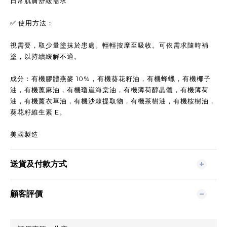
日常肌膚舒緩需求
✅ 使用方法：
視需要，取少量塗抹於患處。輕輕按摩至吸收。可依需求隨時補
塗，以持續緩解不適。
成分：有機膠體燕麥 10%，有機葵花籽油，有機蜂蠟，有機椰子
油，有機蓖麻油，有機瓊崖海棠油，有機薄荷醇晶體，有機薄荷
油，有機薰衣草油，有機沙棘提取物，有機茶樹油，有機桉樹油，
葵花籽維生素 E。
美國製造
送貨及付款方式
顧客評價