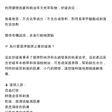
利用膠體燕麥和精油等天然萃取物，舒緩炎症
無毒無害，不含化學成分－不含合成香料、對羥基苯甲酸酯或刺激
性添加劑
獲得有機認證，未進行動物實驗
🌱 為什麼選擇獾牌止癢舒緩膏？
這款舒緩膏秉承了獾牌對純淨和永續發展的執著追求。這款產品富
含舒緩草本精華和保濕植物油，可形成保護屏障，幫助鎖住水分，
同時舒緩受刺激的肌膚。小巧的體積，讓您隨時隨地都能緩解搔
癢。
🧴 適用人群：
昆蟲叮咬
輕微皮疹和刺激
乾燥、脫屑或敏感肌膚
易患濕疹的肌膚