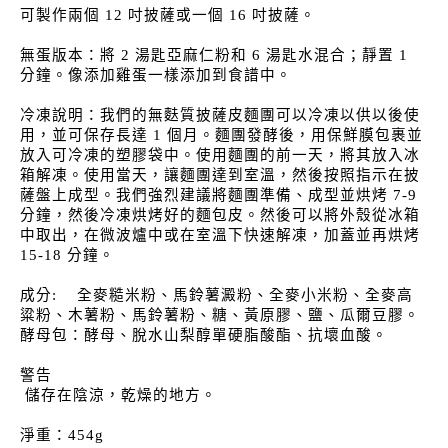
可製作兩個 12 吋披薩或一個 16 吋披薩。
無蛋版本：將 2 湯匙亞麻仁粉和 6 湯匙水混合；靜置 1
分鐘。像添加雞蛋一樣添加到食譜中。
冷凍說明：我們的無麩質披薩皮麵團可以冷凍以供以後使
用，並可保存長達 1 個月。麵團發酵後，用保鮮膜包裹並
放入可冷凍的塑膠袋中。使用麵團的前一天，將其放入冰
箱解凍。使用當天，讓麵團達到室溫，然後按照指示在披
薩盤上成型。我們強烈建議將麵團準備、成型並烘烤 7-9
分鐘，然後冷凍烘烤好的麵包皮。然後可以將外殼從冰箱
中取出，在微波爐中或在室溫下快速解凍，加蓋並再烘烤
15-18 分鐘。
成分:
全麥糙米粉、馬鈴薯澱粉、全麥小米粉、全麥高
粱粉、木薯粉、馬鈴薯粉、糖、黃原膠、鹽、瓜爾豆膠。
酵母包：酵母、脫水山梨醇單硬脂酸酯、抗壞血酸。
警告
儲存在陰涼，乾燥的地方。
淨重：454g