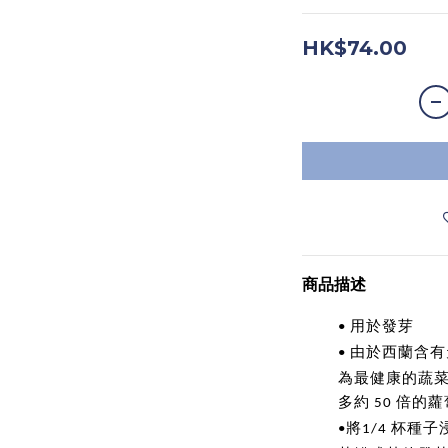
HK$74.00
商品描述
用於發芽
•
由於西蘭含有
•
為最健康的蔬
多約
倍的蘿
50
將
杯種子
•
1/4