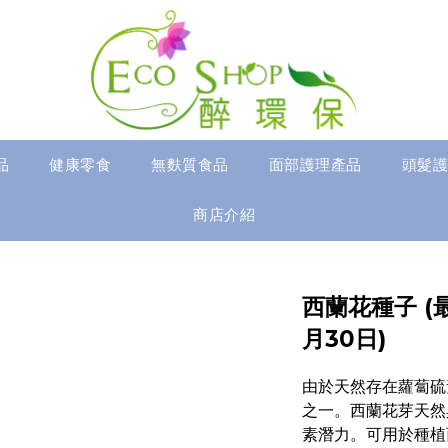
品
健康零食
無麩質食品
面部護理產品
頭髮護
商店介紹
西蘭花種子 (
月30日)
由於天然存在蘿蔔硫
之一。西蘭花芽天然
素潛力。可用於種植