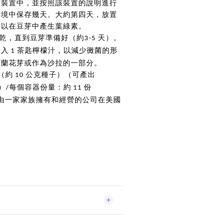
芽裝置中，並按照該裝置的說明進行
環境中保存幾天。大約第四天，放置
，以在豆芽中產生葉綠素。
乾，直到豆芽準備好（約
天）。
3-5
加入
茶匙檸檬汁，以減少黴菌的形
1
西蘭花芽或作為沙拉的一部分。
（約
公克種子）（可產出
10
）
每個容器份量：約
份
/
11
由一家家族擁有和經營的公司在美國