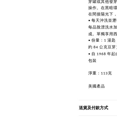
芽罐或其他發
操作。在黑暗
在間接陽光下
每天沖洗並瀝
•
每品脫漂洗水
成。單獨享用
份量：
湯匙
•
1
約
公克豆芽
84
自
年起
•
1968
包裝
淨重：
克
113
美國產品
送貨及付款方式