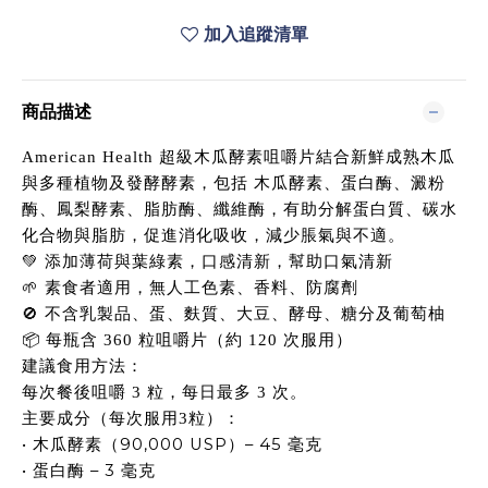
加入追蹤清單
商品描述
American Health
超級木瓜酵素咀嚼片結合新鮮成熟木瓜
與多種植物及發酵酵素，包括 木瓜酵素、蛋白酶、澱粉
酶、鳳梨酵素、脂肪酶、纖維酶，有助分解蛋白質、碳水
化合物與脂肪，促進消化吸收，減少脹氣與不適。
💚
添加薄荷與葉綠素，口感清新，幫助口氣清新
🌱
素食者適用，無人工色素、香料、防腐劑
🚫
不含乳製品、蛋、麩質、大豆、酵母、糖分及葡萄柚
📦
每瓶含
360
粒咀嚼片（約
120
次服用）
建議食用方法：
每次餐後咀嚼
3
粒，每日最多
3
次。
主要成分（每次服用
3
粒）：
•
90,000 USP
– 45
木瓜酵素（
）
毫克
•
– 3
蛋白酶
毫克