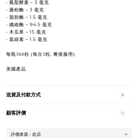
•
– 3
鳳梨酵素
毫克
•
– 3
澱粉酶
毫克
•
– 1.5
脂肪酶
毫克
•
– 94.5
纖維酶
毫克
•
– 15
木瓜果
毫克
•
– 1.5
葉綠素
毫克
每瓶
360
粒
(
每次
3
粒
,
餐後服用
)
美國產品
送貨及付款方式
顧客評價