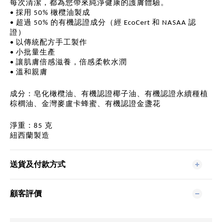
每次清潔，都為您帶來純淨健康的護膚體驗。
採用
橄欖油製成
•
50%
超過
的有機認證成分（經
和
認
•
50%
EcoCert
NASAA
證）
以傳統配方手工製作
•
小批量生產
•
讓肌膚倍感滋養，倍感柔軟水潤
•
溫和親膚
•
成分
：皂化橄欖油、有機認證椰子油、有機認證永續種植
棕櫚油、金灣麥盧卡蜂蜜、有機認證金盞花
淨重
：
克
85
紐西蘭製造
送貨及付款方式
顧客評價