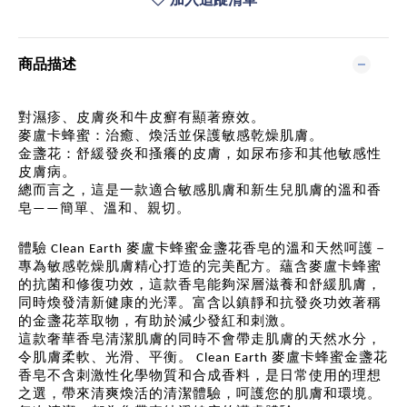
商品描述
對濕疹
、皮膚炎和牛皮癬有顯著療效。
麥盧卡蜂蜜
：治癒、煥活並保護敏感乾燥肌膚。
金盞花
：舒緩發炎和搔癢的皮膚，如尿布疹和其他敏感性
皮膚病。
總而言之
，這是一款適合敏感肌膚和新生兒肌膚的溫和香
皂
簡單、溫和、親切。
——
體驗
麥盧卡蜂蜜金盞花香皂的溫和天然呵護－
Clean Earth
專為敏感乾燥肌膚精心打造的完美配方。蘊含麥盧卡蜂蜜
的抗菌和修復功效，這款香皂能夠深層滋養和舒緩肌膚，
同時煥發清新健康的光澤。富含以鎮靜和抗發炎功效著稱
的金盞花萃取物，有助於減少發紅和刺激。
這款奢華香皂清潔肌膚的同時不會帶走肌膚的天然水分
，
令肌膚柔軟、光滑、平衡。
麥盧卡蜂蜜金盞花
Clean Earth
香皂不含刺激性化學物質和合成香料，是日常使用的理想
之選，帶來清爽煥活的清潔體驗，呵護您的肌膚和環境。