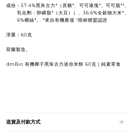
成份：57.4%黑朱古力*（蔗糖*、可可液塊*、可可脂*¹、
乳化劑：卵磷脂*（大豆））、36.6%全穀物大米*、
6%椰絲*。 *來自有機農場 ¹雨林聯盟認證
淨重：60克
荷蘭製造。
dmBio 有機椰子黑朱古力迷你米餅 60克 | 純素零食
送貨及付款方式