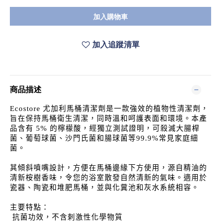
加入購物車
加入追蹤清單
商品描述
Ecostore 尤加利馬桶清潔劑是一款強效的植物性清潔劑，
旨在保持馬桶衛生清潔，同時溫和呵護表面和環境。本產
品含有 5% 的檸檬酸，經獨立測試證明，可殺滅大腸桿
菌、葡萄球菌、沙門氏菌
和
腸球菌等99.9%常見家庭細
菌。
其傾斜噴嘴設計，方便在馬桶邊緣下方使用，源自精油的
清新桉樹香味，令您的浴室散發自然清新的氣味。適用於
瓷器、陶瓷和堆肥馬桶，並與化糞池和灰水系統相容。
主要特點：
抗菌功效，不含刺激性化學物質