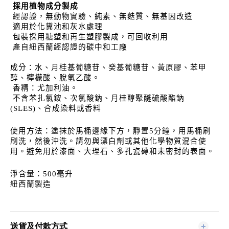
採用植物成分製成
經認證，無動物實驗、純素、無麩質、無基因改造
適用於化糞池和灰水處理
包裝採用糖塑和再生塑膠製成，可回收利用
產自紐西蘭經認證的碳中和工廠
成分：水、月桂基葡糖苷、癸基葡糖苷、黃原膠、苯甲
醇、檸檬酸、脫氫乙酸。
香精：
尤加利
油。
不含苯扎氯銨、次氯酸鈉、月桂醇聚醚硫酸酯鈉
(SLES)、合成染料或香料
使用方法：塗抹於馬桶邊緣下方，靜置5分鐘，用馬桶刷
刷洗，然後沖洗。請勿與漂白劑或其他化學物質混合使
用。避免用於漆面、大理石、多孔瓷磚和未密封的表面。
淨含量：500毫升
紐西蘭製造
送貨及付款方式