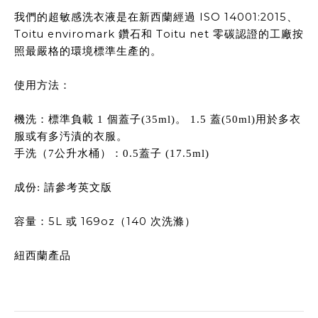
ISO 14001:2015
我們的超敏感洗衣液是在新西蘭經過
、
Toitu enviromark
Toitu net
鑽石和
零碳認證的工廠按
照最嚴格的環境標準生產的。
使用方法：
機洗：標準負載
1
個蓋子(35ml)。
1.5
蓋(50ml)用於多衣
服或有多汚漬的衣服。
手洗（
7
公升水桶）：
0.5
蓋子 (17.5ml)
成份
:
請參考英文版
5L
169oz
140
容量：
或
（
次洗滌）
紐西蘭產品