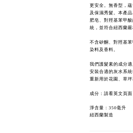
更安全。無香型，蘊
及保濕秀髮。本產品
肥皂、對羥基苯甲酸
統，並符合紐西蘭嚴
不含矽酮、對羥基苯
染料及香料。
我們護髮素的成分適
安裝合適的灰水系統
重新用於花園、草坪
成分：請看英文頁面
淨含量：
350
毫升
紐西蘭製造