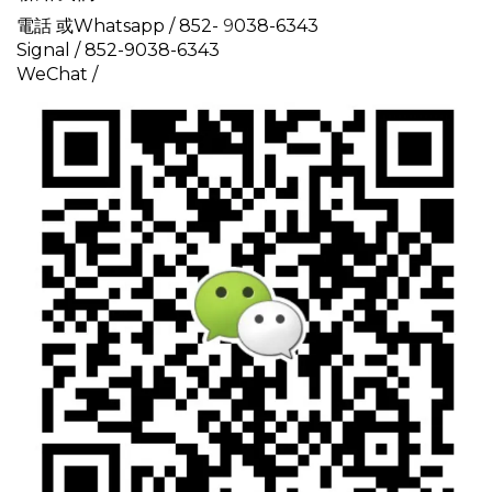
電話 或Whatsapp / 852-
9
038-6343
Signal /
852-9038-6343
WeChat /