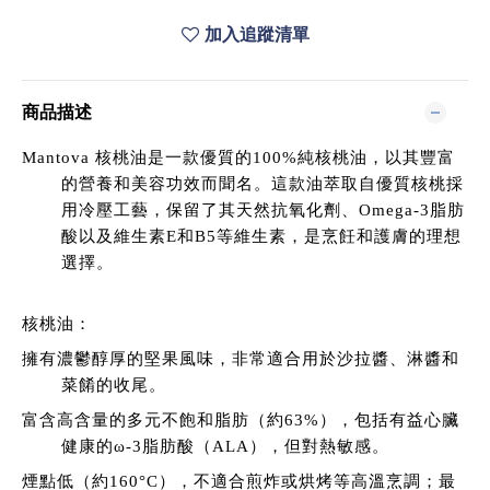
加入追蹤清單
商品描述
Mantova 核桃油是一款優質的100%純核桃油，以其豐富
的營養和美容功效而聞名。這款油萃取自優質核桃採
用冷壓工藝，保留了其天然抗氧化劑、Omega-3脂肪
酸以及維生素E和B5等維生素，是烹飪和護膚的理想
選擇。
核桃油：
擁有濃鬱醇厚的堅果風味，非常適合用於沙拉醬、淋醬和
菜餚的收尾。
富含高含量的多元不飽和脂肪（約63%），包括有益心臟
健康的ω-3脂肪酸（ALA），但對熱敏感。
煙點低（約160°C），不適合煎炸或烘烤等高溫烹調；最