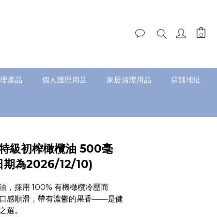
理產品
個人護理用品
家居清潔用品
店舖地址
機特級初榨橄欖油 500毫
為2026/12/10)
，採用 100% 有機橄欖冷壓而
口感順滑，帶有濃鬱的果香——是健
之選。