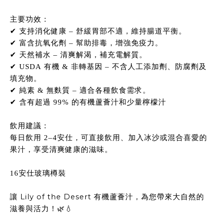
主要功效：
✔
支持消化健康
–
舒緩胃部不適，維持腸道平衡。
✔
富含抗氧化劑
–
幫助排毒，增強免疫力。
✔
天然補水
–
清爽解渴，補充電解質。
✔
USDA
有機
&
非轉基因
–
不含人工添加劑、防腐劑及
填充物。
✔
純素
&
無麩質
–
適合各種飲食需求。
✔ 含有超過 99% 的有機蘆薈汁和少量檸檬汁
飲用建議：
每日飲用
2–4
安仕，可直接飲用、加入冰沙或混合喜愛的
果汁，享受清爽健康的滋味。
16
安仕玻璃樽裝
Lily of the Desert
讓
有機蘆薈汁，為您帶來大自然的
滋養與活力！
🌿💧