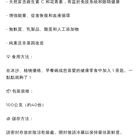
• 天然富含維生素 C 和花青素，有益於免疫系統和眼睛健康
• 增強能量、促進恢復和血液循環
• 無麩質、乳製品、雞蛋和人工添加物
• 純素且非基因改造
💡 食用方法：
在冰沙、植物優格、早餐碗或您喜愛的健康零食中加入 1 茶匙。一
點點就夠了！
📦 包裝規格：
100公克（約40份）
🧊 儲存方法：
請密封存放於陰涼乾燥處。開封後請冷藏以保持最佳新鮮度。