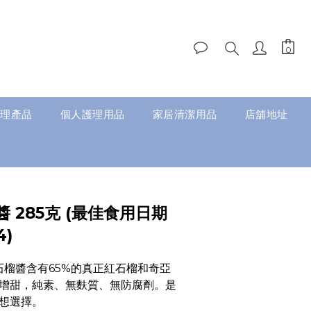
理產品
個人護理用品
家居清潔用品
店舖地址
 285克 (最佳食用日期
4)
et 紅石榴醬含有65%的真正紅石榴和奇亞
增甜，純素、無麩質、無防腐劑。是
想選擇。