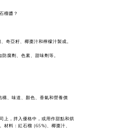
石榴醬？
紅石榴、奇亞籽、椰棗汁和檸檬汁製成。
，如防腐劑、色素、甜味劑等。
。
理結構、味道、顏色、香氣和營養價
司上，拌入優格中，或用作甜點和烘
材料：紅石榴 (65%)、椰棗汁、