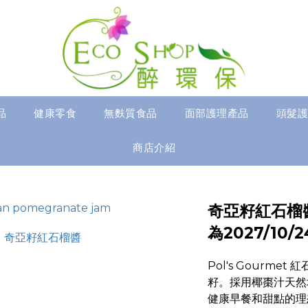
品
健康零食
無麩質食品
面部護理產品
頭髮護
商店介紹
奇亞籽紅石榴醬
為2027/10/2
Pol's Gourm
籽。採用椰棗汁天然
健康早餐和甜點的理