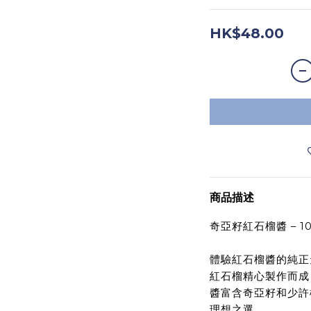
HK$48.00
商品描述
奇亞籽紅石榴醬 – 1
體驗紅石榴醬的純正
紅石榴精心製作而成
醬富含奇亞籽和少許
理想之選。