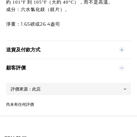
約
101°F
到
105°F
（大約
40°C
），而不是高溫。
成分：六水氯化鎂（鎂片）。
1.65
26.4
淨重：
磅或
盎司
送貨及付款方式
顧客評價
尚未有任何評價