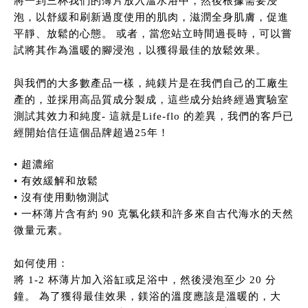
將一到三杯我們的薄片放入溫水浴中，然後根據需要浸
泡，以舒緩和刷新過度使用的肌肉，滋潤全身肌膚，促進
平靜、放鬆的心態。 或者，當您站立時間過長時，可以嘗
試將其作為溫暖的腳浸泡，以獲得最佳的放鬆效果。
與我們的大多數產品一樣，純鎂片是在我們自己的工廠生
產的，並採用高品質成分製成，這些成分始終經過實驗室
測試其效力和純度
-
這就是
Life-flo
的差異，我們的客戶已
經開始信任這個品牌超過
25
年！
•
超濃縮
•
有效緩解和放鬆
•
沒有使用動物測試
•
一杯薄片含有約
90
克氯化鎂和許多來自古代海水的天然
微量元素。
如何使用：
將
1-2
杯薄片加入浴缸或足浴中，然後浸泡至少
20
分
鐘。 為了獲得最佳效果，鎂浴的溫度應該是溫暖的，大