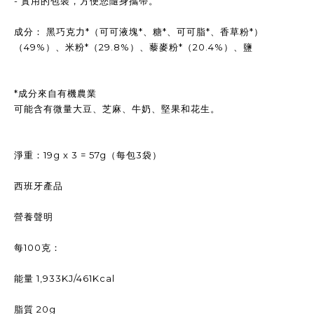
- 實用的包裝，方便您隨身攜帶。
成分： 黑巧克力*（可可液塊*、糖*、可可脂*、香草粉*）
（49%）、米粉*（29.8%）、藜麥粉*（20.4%）、鹽
*成分來自有機農業
可能含有微量大豆、芝麻、牛奶、堅果和花生。
淨重：19g x 3 = 57g（每包3袋）
西班牙產品
營養聲明
每100克：
能量 1,933KJ/461Kcal
脂質 20g