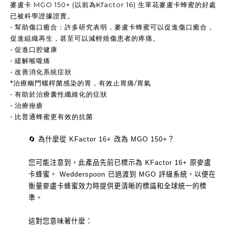
麥盧卡 MGO 150+ (以前為Kfactor 16) 生單花麥盧卡蜂蜜的好處
已被科學證據證實。
• 幫助傷口癒合：許多研究表明，麥盧卡蜂蜜可以促進傷口癒合，
促進組織再生，甚至可以減輕燒傷患者的疼痛。
• 促進口腔健康
• 緩解喉嚨痛
• 改善消化系統症狀
*治療幽門螺桿菌感染的胃，有效止胃痛/胃氣
• 有助於治療囊性纖維化的症狀
• 治療痤瘡
• 比普通蜂蜜更有效的抗菌
🔄 為什麼從 KFactor 16+ 改為 MGO 150+？
您可能注意到，此產品先前已標示為 KFactor 16+ 原麥盧
卡蜂蜜。 Wedderspoon 已過渡到 MGO 評級系統，以便在
衡量麥盧卡蜂蜜效力時提供更清晰的標識和全球統一的標
準。
這對您意味著什麼：