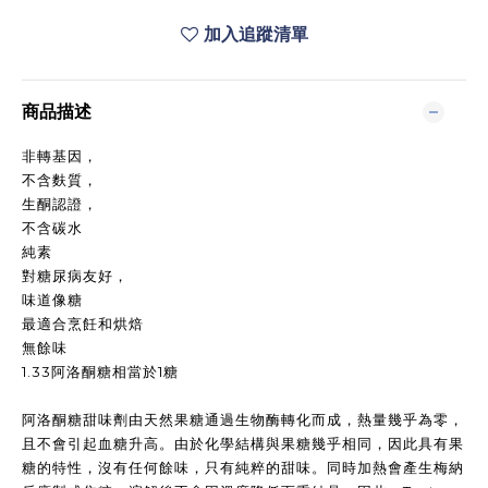
加入追蹤清單
商品描述
非轉基因，
不含麩質，
生酮認證，
不含碳水
純素
對糖尿病友好，
味道像糖
最適合烹飪和烘焙
無餘味
1.33阿洛酮糖相當於1糖
阿洛酮糖甜味劑由天然果糖通過生物酶轉化而成，熱量幾乎為零，
且不會引起血糖升高。由於化學結構與果糖幾乎相同，因此具有果
糖的特性，沒有任何餘味，只有純粹的甜味。同時加熱會產生梅納