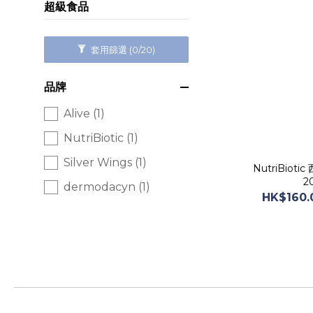
超級食品
套用篩選
(0/20)
品牌
Alive (1)
NutriBiotic (1)
Silver Wings (1)
NutriBiotic 西
2
dermodacyn (1)
HK$160.