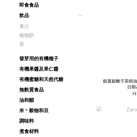
即食食品
飲品
果汁
植物奶
茶
發芽用的有機種子
有機果醬及果仁醬
有機蜜糖和天然代糖
銀翼銀離子茶樹油蘆
日期
無麩質食品
H
油和醋
米丶穀物和豆
調味料
煮食材料