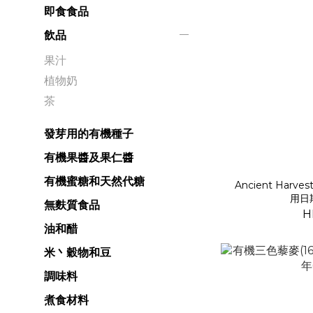
即食食品
飲品
果汁
植物奶
茶
發芽用的有機種子
有機果醬及果仁醬
有機蜜糖和天然代糖
Ancient Harv
用日期
無麩質食品
H
油和醋
米丶穀物和豆
調味料
煮食材料