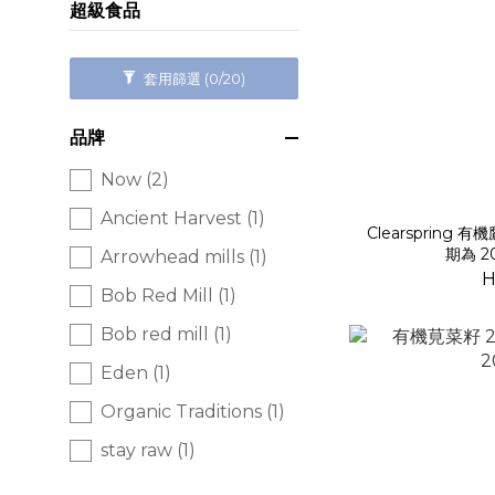
超級食品
套用篩選
(0/20)
品牌
Now (2)
Ancient Harvest (1)
Clearspring
期為 2
Arrowhead mills (1)
H
Bob Red Mill (1)
Bob red mill (1)
Eden (1)
Organic Traditions (1)
stay raw (1)