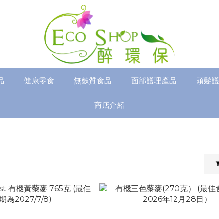
品
健康零食
無麩質食品
面部護理產品
頭髮護
商店介紹
豆